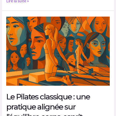
Lire la suite »
Le
Pilates
classique
:
une
pratique
alignée
sur
l’équilibre
corps-
esprit
Le Pilates classique : une
pratique alignée sur