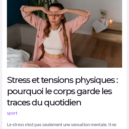
et
tensions
physiques
:
pourquoi
le
corps
garde
les
traces
Stress et tensions physiques :
du
quotidien
pourquoi le corps garde les
traces du quotidien
sport
Le stress n’est pas seulement une sensation mentale. Il ne